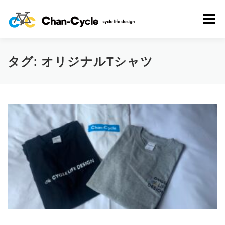
コ
ン
メニュー
テ
ン
ツ
へ
タグ:
HOME
オリジナルTシャツ
TOPICS
MENU
CYCLING SPOT
ス
キ
ッ
プ
CYCLE LIFE PHOTOS
予約フォーム
お問い合わせ
プライバシーポリシー・免責事項