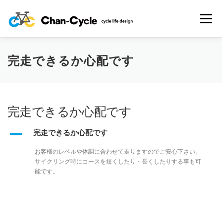
コ
ン
メニュー
テ
ン
ツ
へ
完走できるか心配です
HOME
TOPICS
MENU
CYCLING SPOT
ス
キ
ッ
プ
CYCLE LIFE PHOTOS
予約フォーム
お問い合わせ
完走できるか心配です
プライバシーポリシー・免責事項
A
完走できるか心配です
お客様のレベルや体調に合わせて走りますのでご安心下さい。
サイクリング時にコースを短くしたり・長くしたりする事も可
能です。