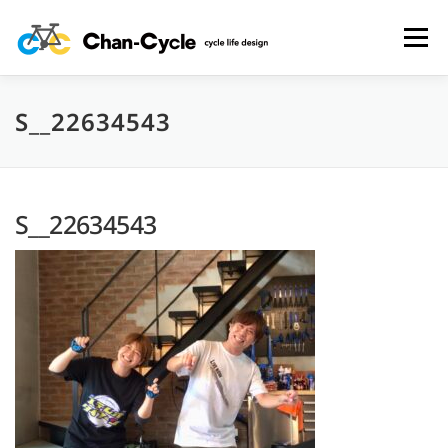
コ
ン
メニュー
テ
ン
ツ
へ
S__22634543
HOME
TOPICS
MENU
CYCLING SPOT
ス
キ
ッ
プ
CYCLE LIFE PHOTOS
予約フォーム
お問い合わせ
S__22634543
プライバシーポリシー・免責事項