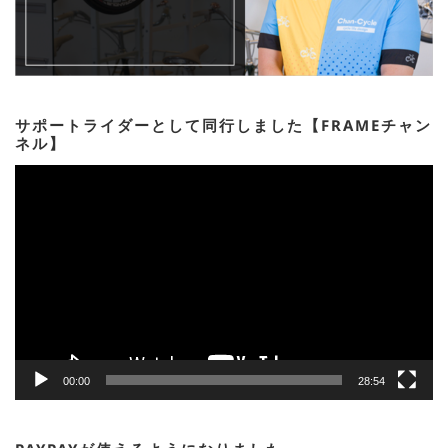
サポートライダーとして同行しました【FRAMEチャン
ネル】
動
画
プ
レ
ー
ヤ
ー
00:00
28:54