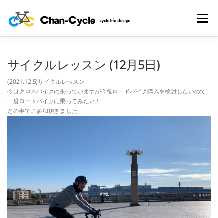
コ
ン
メニュー
テ
ン
ツ
へ
HOME
TOPICS
MENU
CYCLING SPOT
サイクルレッスン (12月5日)
ス
キ
(2021.12.5)サイクルレッスン
ッ
今はクロスバイクに乗っていますが今後ロードバイク購入を検討したいので
プ
CYCLE LIFE PHOTOS
予約フォーム
お問い合わせ
一度ロードバイクに乗ってみたい！
との事でご参加頂きました
プライバシーポリシー・免責事項