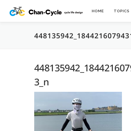
コ
ン
HOME
TOPICS
テ
ン
ツ
448135942_184421607943
へ
ス
キ
ッ
プ
448135942_184421607
3_n