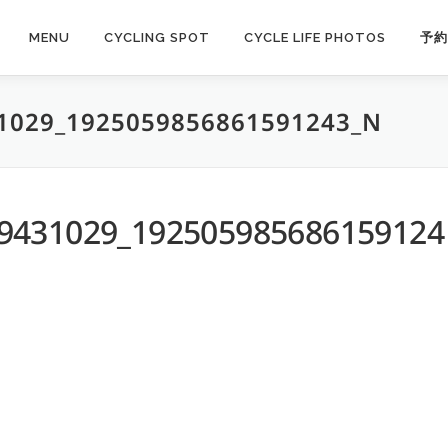
MENU
CYCLING SPOT
CYCLE LIFE PHOTOS
予約
1029_1925059856861591243_N
9431029_192505985686159124