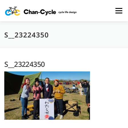
コ
ン
メニュー
テ
ン
ツ
へ
S__23224350
HOME
TOPICS
MENU
CYCLING SPOT
ス
キ
ッ
プ
CYCLE LIFE PHOTOS
予約フォーム
お問い合わせ
S__23224350
プライバシーポリシー・免責事項