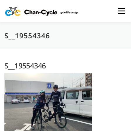
コ
ン
メニュー
テ
ン
ツ
へ
S__19554346
HOME
TOPICS
MENU
CYCLING SPOT
ス
キ
ッ
プ
CYCLE LIFE PHOTOS
予約フォーム
お問い合わせ
S__19554346
プライバシーポリシー・免責事項