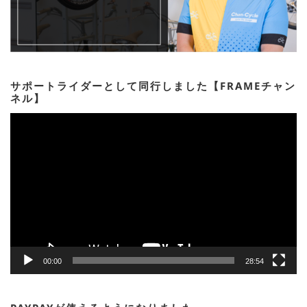
サポートライダーとして同行しました【FRAMEチャン
ネル】
動
画
プ
レ
ー
ヤ
ー
00:00
28:54