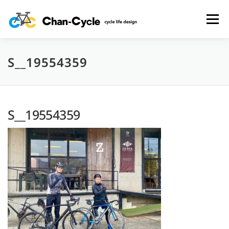
コ
ン
メニュー
テ
ン
ツ
へ
S__19554359
HOME
TOPICS
MENU
CYCLING SPOT
ス
キ
ッ
プ
CYCLE LIFE PHOTOS
予約フォーム
お問い合わせ
S__19554359
プライバシーポリシー・免責事項