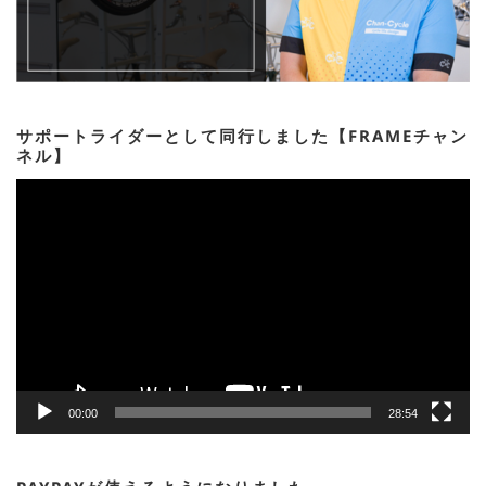
サポートライダーとして同行しました【FRAMEチャン
ネル】
動
画
プ
レ
ー
ヤ
ー
00:00
28:54