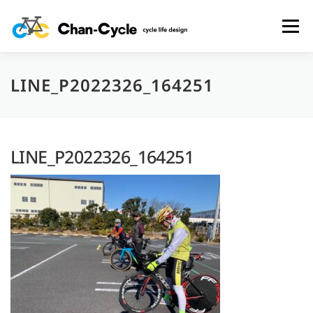
コ
ン
メニュー
テ
ン
ツ
へ
LINE_P2022326_164251
HOME
TOPICS
MENU
CYCLING SPOT
ス
キ
ッ
プ
CYCLE LIFE PHOTOS
予約フォーム
お問い合わせ
LINE_P2022326_164251
プライバシーポリシー・免責事項