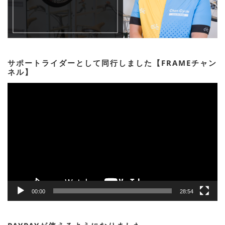
サポートライダーとして同行しました【FRAMEチャン
ネル】
動
画
プ
レ
ー
ヤ
ー
00:00
28:54