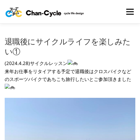
コ
ン
メニュー
テ
ン
ツ
へ
HOME
TOPICS
MENU
CYCLING SPOT
退職後にサイクルライフを楽しみた
ス
キ
い①
ッ
プ
CYCLE LIFE PHOTOS
予約フォーム
お問い合わせ
(2024.4.28)
サイクルレッスン
来年お仕事をリタイアする予定で退職後はクロスバイクなど
のスポーツバイクであちこち旅行したいとご参加頂きました
プライバシーポリシー・免責事項