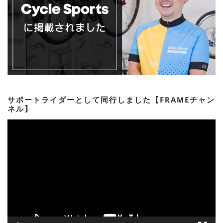
サポートライダーとして同行しました【FRAMEチャン
ネル】
動
画
プ
レ
ー
ヤ
ー