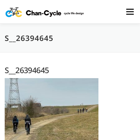
コ
ン
メニュー
テ
ン
ツ
へ
S__26394645
HOME
TOPICS
MENU
CYCLING SPOT
ス
キ
ッ
プ
CYCLE LIFE PHOTOS
予約フォーム
お問い合わせ
S__26394645
プライバシーポリシー・免責事項