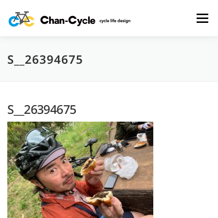
コ
ン
メニュー
テ
ン
ツ
へ
S__26394675
HOME
TOPICS
MENU
CYCLING SPOT
ス
キ
ッ
プ
CYCLE LIFE PHOTOS
予約フォーム
お問い合わせ
S__26394675
プライバシーポリシー・免責事項