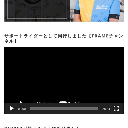
サポートライダーとして同行しました【FRAMEチャン
ネル】
動
画
プ
レ
ー
ヤ
ー
00:00
28:54