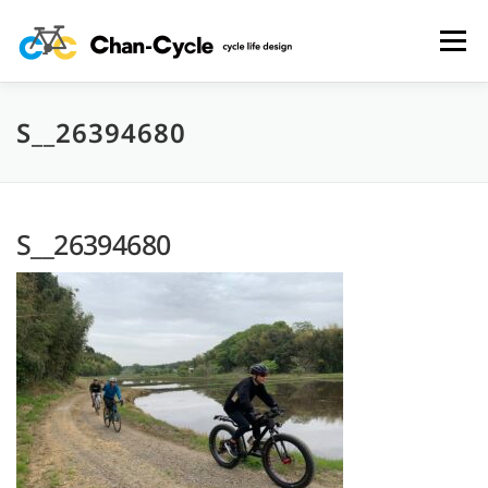
コ
ン
メニュー
テ
ン
ツ
へ
S__26394680
HOME
TOPICS
MENU
CYCLING SPOT
ス
キ
ッ
プ
CYCLE LIFE PHOTOS
予約フォーム
お問い合わせ
S__26394680
プライバシーポリシー・免責事項