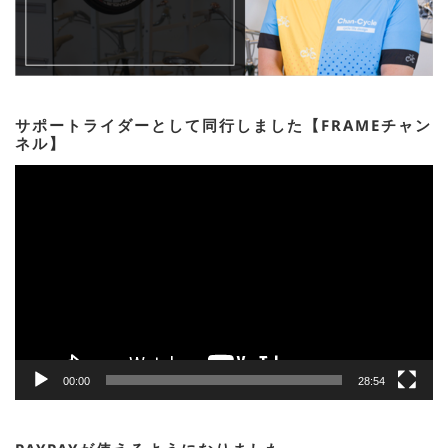
サポートライダーとして同行しました【FRAMEチャン
ネル】
動
画
プ
レ
ー
ヤ
ー
00:00
28:54