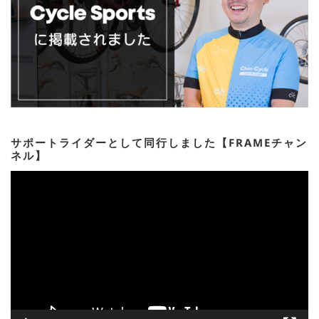
サポートライダーとして同行しました【FRAMEチャン
ネル】
動
画
プ
レ
ー
ヤ
ー