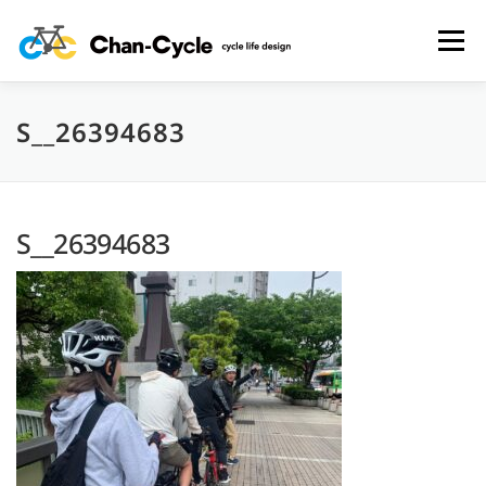
コ
ン
メニュー
テ
ン
ツ
へ
S__26394683
HOME
TOPICS
MENU
CYCLING SPOT
ス
キ
ッ
プ
CYCLE LIFE PHOTOS
予約フォーム
お問い合わせ
S__26394683
プライバシーポリシー・免責事項