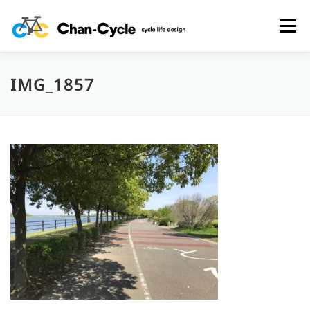
コ
ン
メニュー
テ
ン
ツ
へ
IMG_1857
HOME
TOPICS
MENU
CYCLING SPOT
ス
キ
ッ
プ
CYCLE LIFE PHOTOS
予約フォーム
お問い合わせ
プライバシーポリシー・免責事項