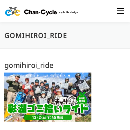
コ
ン
メニュー
テ
ン
ツ
へ
GOMIHIROI_RIDE
HOME
TOPICS
MENU
CYCLING SPOT
ス
キ
ッ
プ
CYCLE LIFE PHOTOS
予約フォーム
お問い合わせ
gomihiroi_ride
プライバシーポリシー・免責事項