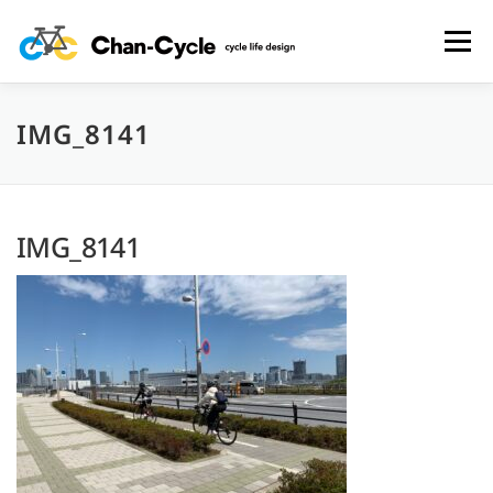
コ
ン
メニュー
テ
ン
ツ
へ
IMG_8141
HOME
TOPICS
MENU
CYCLING SPOT
ス
キ
ッ
プ
CYCLE LIFE PHOTOS
予約フォーム
お問い合わせ
IMG_8141
プライバシーポリシー・免責事項