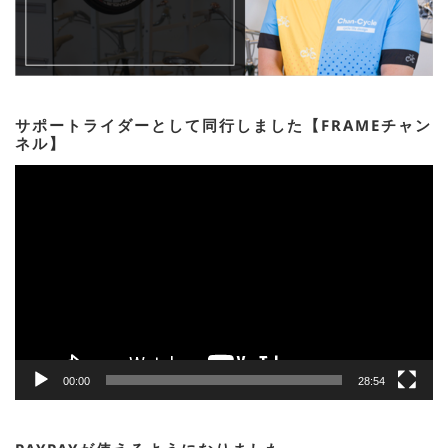
サポートライダーとして同行しました【FRAMEチャン
ネル】
動
画
プ
レ
ー
ヤ
ー
00:00
28:54