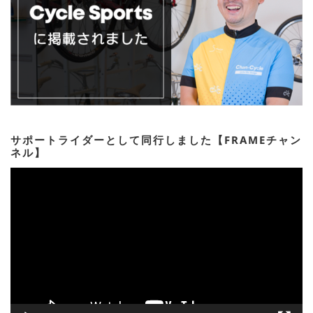
サポートライダーとして同行しました【FRAMEチャン
ネル】
動
画
プ
レ
ー
ヤ
ー