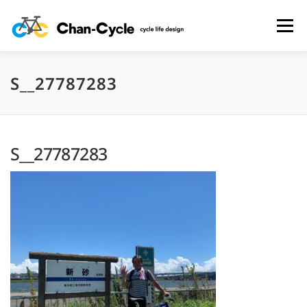
コ
ン
メニュー
テ
ン
ツ
へ
S__27787283
HOME
TOPICS
MENU
CYCLING SPOT
ス
キ
ッ
プ
CYCLE LIFE PHOTOS
予約フォーム
お問い合わせ
S__27787283
プライバシーポリシー・免責事項