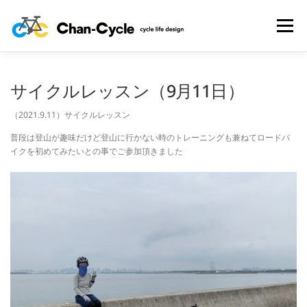
コ
ン
メニュー
テ
ン
ツ
へ
HOME
TOPICS
MENU
CYCLING SPOT
サイクルレッスン（9月11日）
ス
キ
（2021.9.11）サイクルレッスン
ッ
プ
CYCLE LIFE PHOTOS
予約フォーム
お問い合わせ
普段は登山が趣味だけど登山に行かない時のトレーニングも兼ねてロードバ
イクを初めてみたいとの事でご参加頂きました
プライバシーポリシー・免責事項