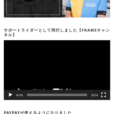
サポートライダーとして同行しました【FRAMEチャン
ネル】
動
画
プ
レ
ー
ヤ
ー
00:00
28:54
PAYPAYが使えるようになりました