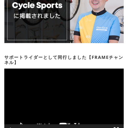
サポートライダーとして同行しました【FRAMEチャン
ネル】
動
画
プ
レ
ー
ヤ
ー