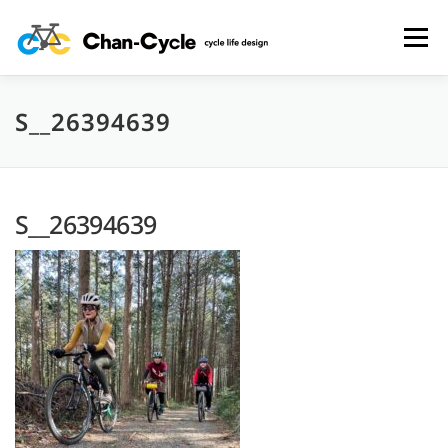
コ
ン
メニュー
テ
ン
ツ
へ
S__26394639
HOME
TOPICS
MENU
CYCLING SPOT
ス
キ
ッ
プ
CYCLE LIFE PHOTOS
予約フォーム
お問い合わせ
S__26394639
プライバシーポリシー・免責事項