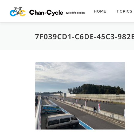
コ
ン
HOME
TOPICS
テ
ン
ツ
7F039CD1-C6DE-45C3-982
へ
ス
キ
ッ
プ