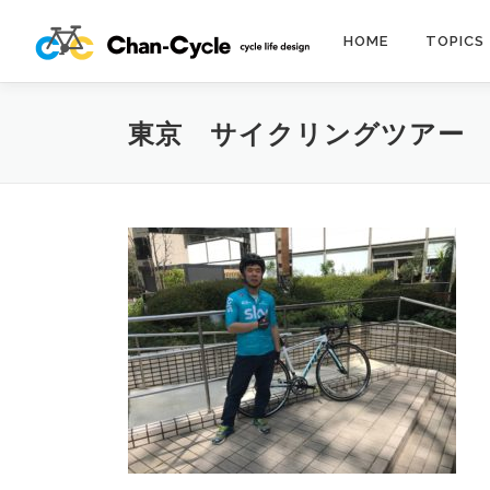
コ
ン
HOME
TOPICS
テ
ン
ツ
東京 サイクリングツアー
へ
ス
キ
ッ
プ