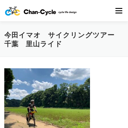
コ
ン
メニュー
テ
ン
ツ
へ
今田イマオ サイクリングツアー
HOME
TOPICS
MENU
CYCLING SPOT
ス
千葉 里山ライド
キ
ッ
プ
CYCLE LIFE PHOTOS
予約フォーム
お問い合わせ
プライバシーポリシー・免責事項