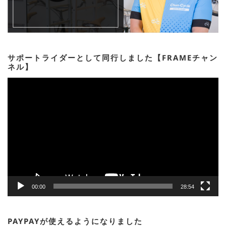
サポートライダーとして同行しました【FRAMEチャン
ネル】
動
画
プ
レ
ー
ヤ
ー
00:00
28:54
PAYPAYが使えるようになりました