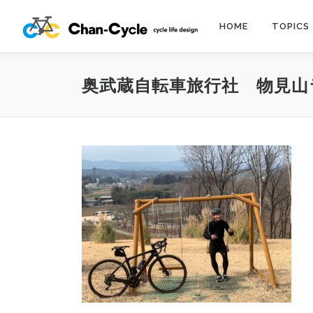
コ
ン
HOME
TOPICS
テ
ン
ツ
奥武蔵自転車旅行社 物見山
へ
ス
キ
ッ
プ