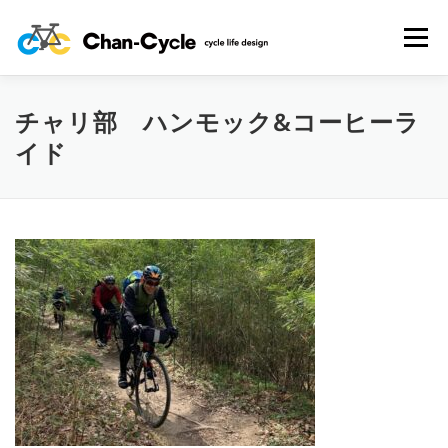
コ
ン
メニュー
テ
ン
ツ
へ
チャリ部 ハンモック&コーヒーラ
HOME
TOPICS
MENU
CYCLING SPOT
ス
イド
キ
ッ
プ
CYCLE LIFE PHOTOS
予約フォーム
お問い合わせ
プライバシーポリシー・免責事項