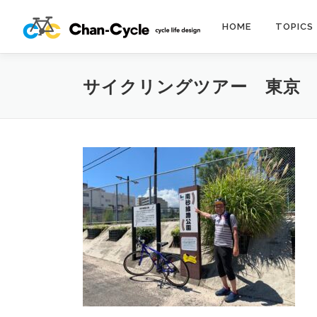
コ
ン
HOME
TOPICS
テ
ン
ツ
サイクリングツアー 東京
へ
ス
キ
ッ
プ