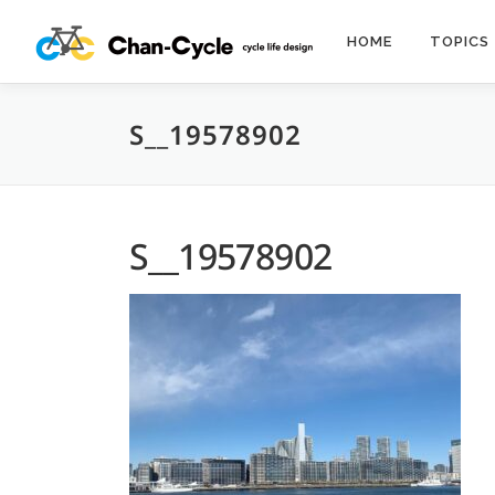
コ
ン
HOME
TOPICS
テ
ン
ツ
S__19578902
へ
ス
キ
ッ
プ
S__19578902